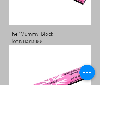
The 'Mummy' Block
Нет в наличии
The 'Elizabeth' Block